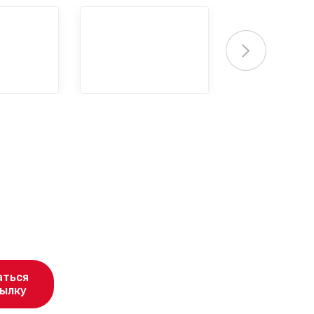
аться
сылку