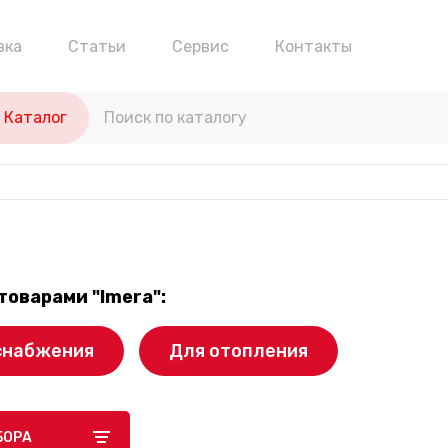
вка
Статьи
Сервис
Контакты
Каталог
a
товарами "Imera":
снабжения
Для отопления
БОРА