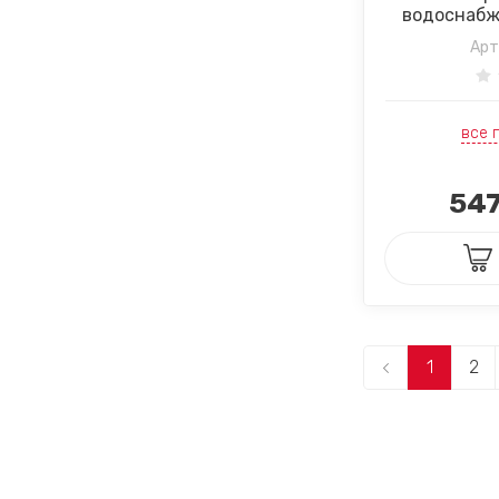
водоснабж
Арт
все 
547
1
2