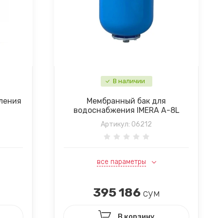
В наличии
ления
Мембранный бак для
водоснабжения IMERA A-8L
Артикул:
06212
все параметры
395 186
сум
В корзину