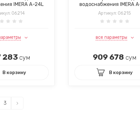
ения IMERA A-24L
водоснабжения IMERA A
икул:
06214
Артикул:
06215
параметры
все параметры
 283
909 678
сум
сум
В корзину
В корзину
3