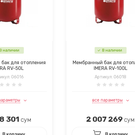
В наличии
В наличии
бак для отопления
Мембранный бак для отоп
ERA RV-50L
IMERA RV-100L
икул:
06016
Артикул:
06018
параметры
все параметры
8 301
2 007 269
сум
сум
В корзину
В корзину