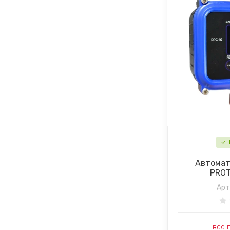
Автомат
PROT
Арт
все 