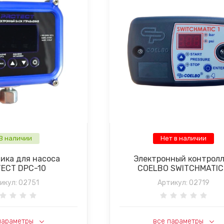
В наличии
Нет в наличии
ика для насоса
Электронный контрол
ECT DPC-10
COELBO SWITCHMATIC
икул:
02751
Артикул:
02719
параметры
все параметры