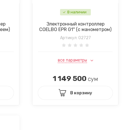
В наличии
лер
Электронный контроллер
еем)
COELBO EPR G1" (с манометром)
Артикул:
02727
все параметры
1 149 500
сум
В корзину