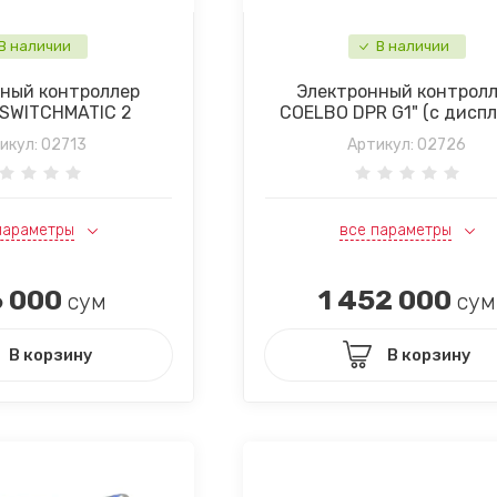
В наличии
В наличии
ный контроллер
Электронный контрол
SWITCHMATIC 2
COELBO DPR G1" (с диспл
икул:
02713
Артикул:
02726
параметры
все параметры
 000
1 452 000
сум
сум
В корзину
В корзину