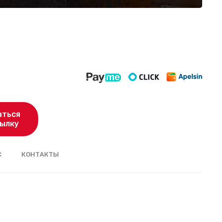
аться
сылку
С
КОНТАКТЫ