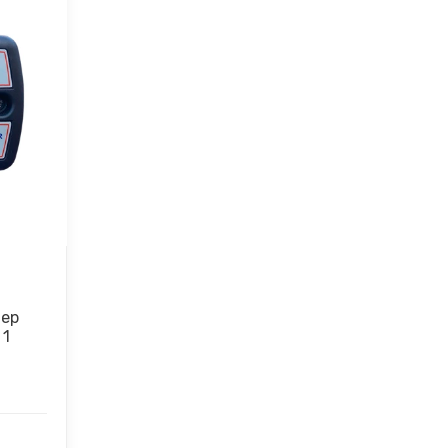
лер
 1