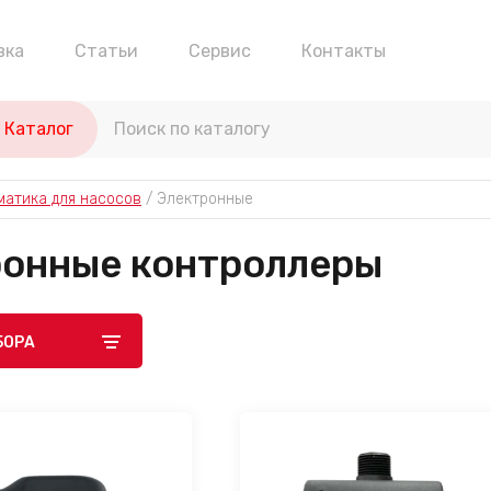
вка
Статьи
Сервис
Контакты
Каталог
матика для насосов
 / 
Электронные
ронные контроллеры
БОРА