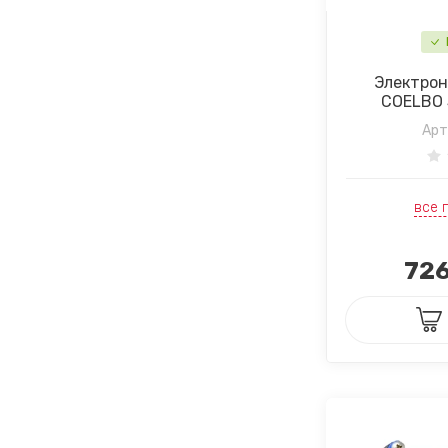
Электрон
COELBO 
Арт
все 
726