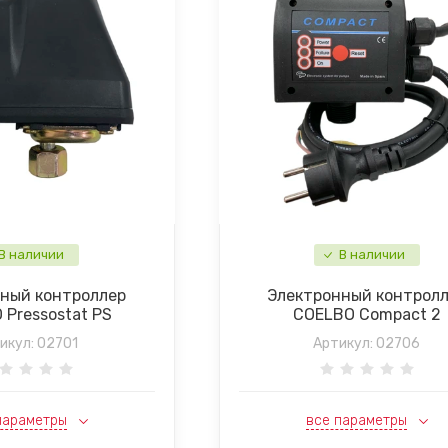
В наличии
В наличии
ный контроллер
Электронный контрол
 Pressostat PS
COELBO Compact 2
икул:
02701
Артикул:
02706
параметры
все параметры