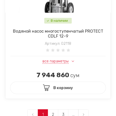
В наличии
Водяной насос многоступенчатый PROTECT
CDLF 12-9
Артикул:
02118
все параметры
7 944 860
сум
В корзину
1
2
3
...