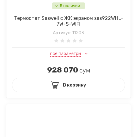
В наличии
Термостат Saswell с ЖК экраном sas922WHL-
7W-S-WIFI
Артикул:
11203
все параметры
928 070
сум
В корзину