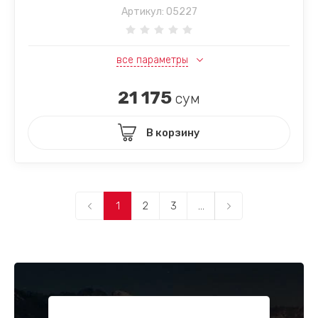
Артикул:
05227
все параметры
21 175
сум
В корзину
1
2
3
...