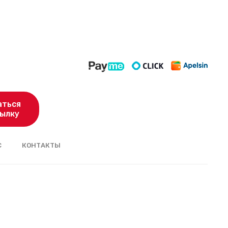
аться
сылку
С
КОНТАКТЫ